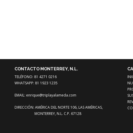
CONTACTO MONTERREY, N.L.
CA
TELÉFONO: 81 4271 0216
INI
WHATSAPP: 81 1923 1235
NU
PR
EMAIL:
enrique@triplayalameda.com
SU
REV
DIRECCIÓN: AMÉRICA DEL NORTE 106, LAS AMÉRICAS,
CO
MONTERREY, N.L. C.P. 67128