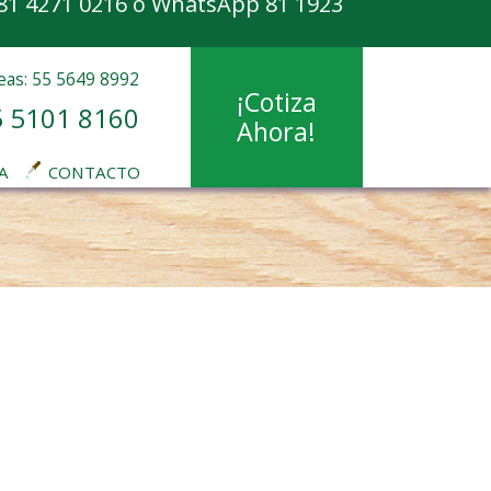
81 4271 0216
o
WhatsApp 81 1923
eas: 55 5649 8992
¡Cotiza
 5101 8160
Ahora!
A
CONTACTO