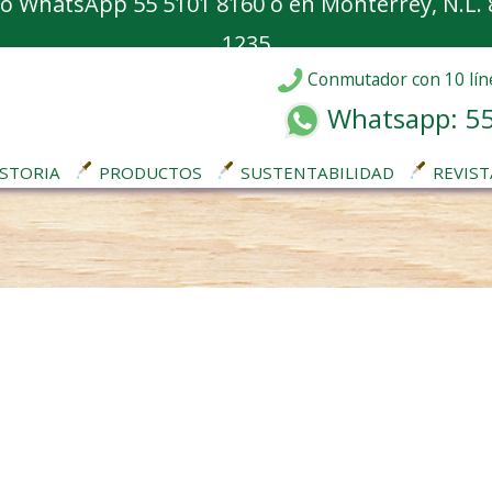
o
WhatsApp 55 5101 8160
o en Monterrey, N.L. 
1235
Conmutador con 10 lín
Whatsapp: 55
STORIA
PRODUCTOS
SUSTENTABILIDAD
REVIST